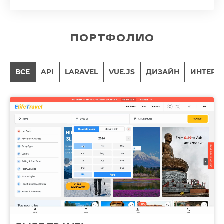
ПОРТФОЛИО
ВСЕ
API
LARAVEL
VUE.JS
ДИЗАЙН
ИНТЕРН