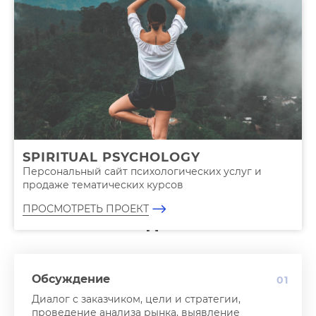
SPIRITUAL PSYCHOLOGY
ПОКАЗАТЬ ЕЩЕ
Персональный сайт психологических услуг и
Корпоративный сайт для логистической компании по транспортировке груза
продаже тематических курсов
Гео-сервис по поиску объектов культурного наследия Одещины
ПРОСМОТРЕТЬ ПРОЕКТ
ЭТАПЫ СОЗДАНИЯ САЙТА
Компания №1 в Казахстане по подбору образовательных программ за границей
Интернет-каталог украинских соков и минеральной воды
Обсуждение
01
Диалог с заказчиком, цели и стратегии,
проведение анализа рынка, выявление